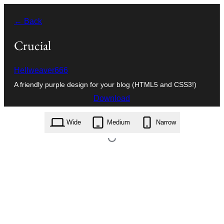
Перейти
← Back
к
содержимому
Crucial
Hellweaver666
A friendly purple design for your blog (HTML5 and CSS3!)
Download
crucial.1.0.4.zip
Wide
Medium
Narrow